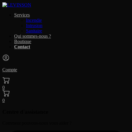
Services
Incendie
Intrusion
Sanitaire
Qui sommes-nous ?
Boutique
Contact
Compte
0
0
Centre d'assistance
Comment pouvons-nous vous aider ?