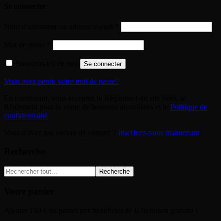
Se connecter
Nom d'utilisateur ou adresse e-mail
*
Mot de passe
*
Souviens-toi de moi
Se connecter
Vous avez perdu votre mot de passe?
En continuant, vous acceptez le Règlement du site Web, le
Règlement pour la vente de boissons alcoolisées et le
Politique de
confidentialité
Vous n'avez pas encore de compte ?
Inscrivez-vous maintenant
Recherche
Recherche
Votre panier
Ajouter
150
€
au panier pur bénéficier de la livraison gratuite !