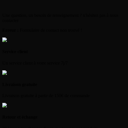
Une question, un besoin de renseignement ? n'hésitez pas à nous
contacter
Erreur :
Formulaire de contact non trouvé !
Service client
Un service client à votre service 7j/7
Livraison gratuite
Livraison gratuite à partir de 150€ de commande
Retour et échange