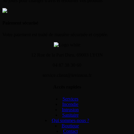
30 jours pour changer d'avis et retourner vos produits
Paiement sécurisé
Votre paiement est traité de manière sécurisée et cryptée.
12 Rue de la Part Dieu, 69003 LYON
04 87 38 30 60
service.client@levinson.fr
Accès rapides
Services
Incendie
Intrusion
Sanitaire
Qui sommes-nous ?
Boutique
Contact