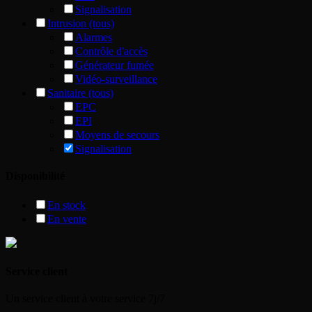
Signalisation
Intrusion (tous)
Alarmes
Contrôle d'accès
Générateur fumée
Vidéo-surveillance
Sanitaire (tous)
EPC
EPI
Moyens de secours
Signalisation
Disponibilité
En stock
En vente
Service client
Un service client à votre service 7j/7