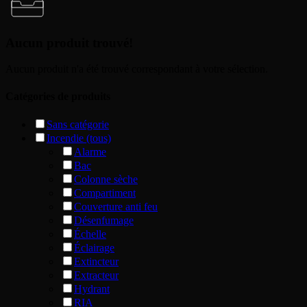
Aucun produit trouvé!
Aucun produit n'a été trouvé correspondant à votre sélection.
Catégories de produits
Sans catégorie
Incendie (tous)
Alarme
Bac
Colonne sèche
Compartiment
Couverture anti feu
Désenfumage
Échelle
Éclairage
Extincteur
Extracteur
Hydrant
RIA