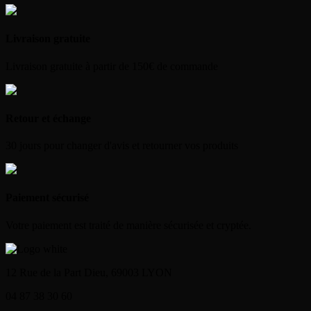
Livraison gratuite
Livraison gratuite à partir de 150€ de commande
Retour et échange
30 jours pour changer d'avis et retourner vos produits
Paiement sécurisé
Votre paiement est traité de manière sécurisée et cryptée.
12 Rue de la Part Dieu, 69003 LYON
04 87 38 30 60