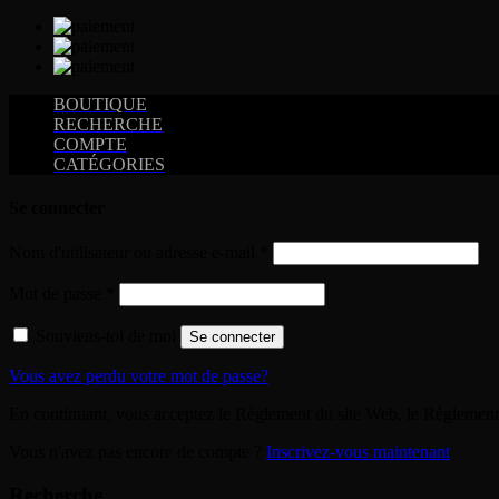
BOUTIQUE
RECHERCHE
COMPTE
CATÉGORIES
Se connecter
Nom d'utilisateur ou adresse e-mail
*
Mot de passe
*
Souviens-toi de moi
Se connecter
Vous avez perdu votre mot de passe?
En continuant, vous acceptez le Règlement du site Web, le Règlement 
Vous n'avez pas encore de compte ?
Inscrivez-vous maintenant
Recherche