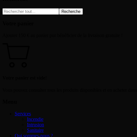
Recherche
Votre panier
Ajouter
150
€
au panier pur bénéficier de la livraison gratuite !
Votre panier est vide!
Vous pouvez consulter tous les produits disponibles et en acheter dans
Menu
Services
Incendie
Intrusion
Sanitaire
Qui sommes-nous ?